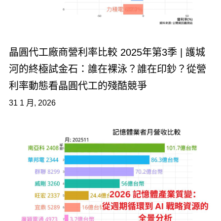
晶圓代工廠商營利率比較 2025年第3季 | 護城
河的終極試金石：誰在裸泳？誰在印鈔？從營
利率動態看晶圓代工的殘酷競爭
31 1 月, 2026