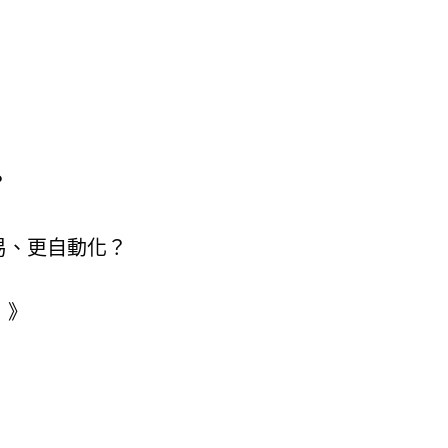
？
易、更自動化？
s）》