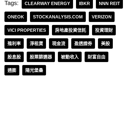
Tags:
CLEARWAY ENERGY
IBKR
NNN REIT
ONEOK
STOCKANALYSIS.COM
VERIZON
VICI PROPERTIES
房地產投資信託
投資理財
殖利率
淨租賃
現金流
盈透證券
美股
股息股
股票篩選器
被動收入
財富自由
通膨
陽光堡壘