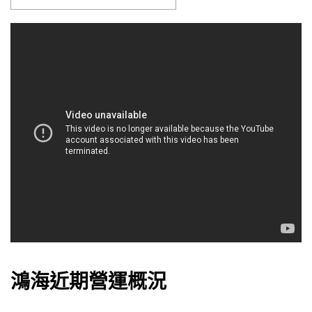
鴻海近期營運概況