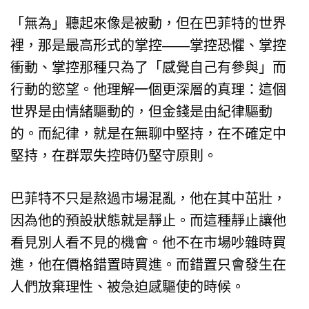
「無為」聽起來像是被動，但在巴菲特的世界
裡，那是最高形式的掌控——掌控恐懼、掌控
衝動、掌控那種只為了「感覺自己有參與」而
行動的慾望。他理解一個更深層的真理：這個
世界是由情緒驅動的，但金錢是由紀律驅動
的。而紀律，就是在無聊中堅持，在不確定中
堅持，在群眾失控時仍堅守原則。
巴菲特不只是熬過市場混亂，他在其中茁壯，
因為他的預設狀態就是靜止。而這種靜止讓他
看見別人看不見的機會。他不在市場吵雜時買
進，他在價格錯置時買進。而錯置只會發生在
人們放棄理性、被急迫感驅使的時候。