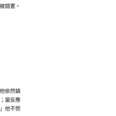
被錯置。
他依然鎮
；當反應
」他不慌