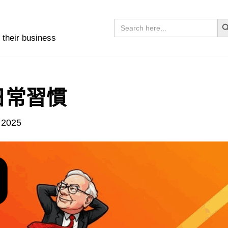
Sear
Search
for:
 their business
日常習慣
 2025