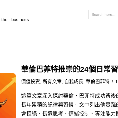
Search
for:
 their business
華倫巴菲特推崇的24個日常
價值投資
,
所有文章
,
自我成長
,
華倫巴菲特
1
這篇文章深入探討華倫・巴菲特成功背後
長年累積的紀律與習慣。文中列出他實踐
會拒絕、長遠思考、情緒控制、專注能力