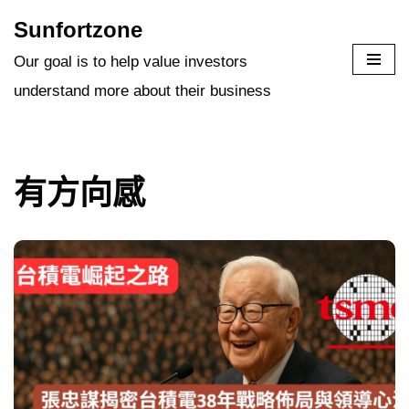
Sunfortzone
Skip
Our goal is to help value investors
to
understand more about their business
content
有方向感