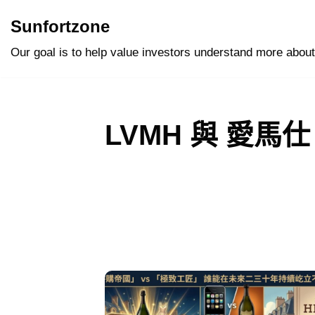
Sunfortzone
Skip
Our goal is to help value investors understand more about
to
content
LVMH 與 愛馬仕