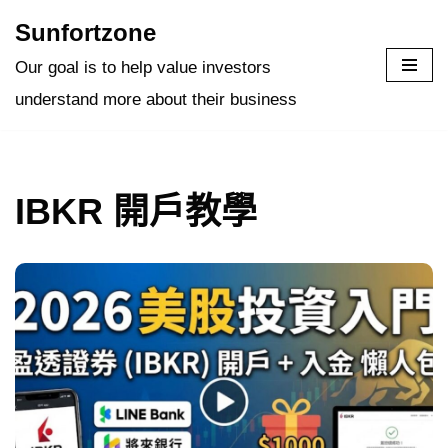
Sunfortzone
Skip
Our goal is to help value investors
to
understand more about their business
content
IBKR 開戶教學