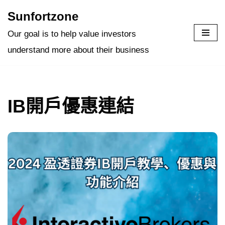
Sunfortzone
Skip
Our goal is to help value investors
to
understand more about their business
content
IB開戶優惠連結