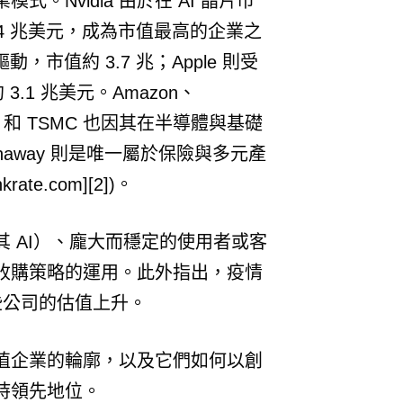
Nvidia 由於在 AI 晶片市
 4 兆美元，成為市值最高的企業之
驅動，市值約 3.7 兆；Apple 則受
3.1 兆美元。Amazon、
com 和 TSMC 也因其在半導體與基礎
athaway 則是唯一屬於保險與多元產
ate.com][2])。
 AI）、龐大而穩定的使用者或客
收購策略的運用。此外指出，疫情
些公司的估值上升。
值企業的輪廓，以及它們如何以創
持領先地位。