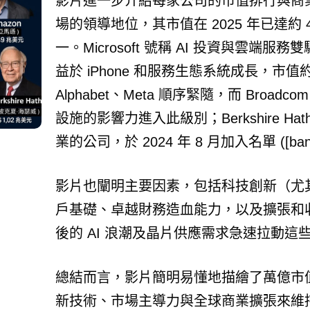
影片進一步介紹每家公司的市值排行與商業模式。
場的領導地位，其市值在 2025 年已達約
一。Microsoft 號稱 AI 投資與雲端服務雙
益於 iPhone 和服務生態系統成長，市值約 
Alphabet、Meta 順序緊隨，而 Broad
設施的影響力進入此級別；Berkshire H
業的公司，於 2024 年 8 月加入名單 ([bankr
影片也闡明主要因素，包括科技創新（尤其
戶基礎、卓越財務造血能力，以及擴張和
後的 AI 浪潮及晶片供應需求急速拉動這
總結而言，影片簡明易懂地描繪了萬億市
新技術、市場主導力與全球商業擴張來維