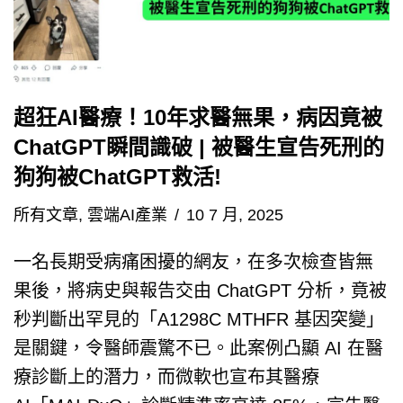
超狂AI醫療！10年求醫無果，病因竟被
ChatGPT瞬間識破 | 被醫生宣告死刑的
狗狗被ChatGPT救活!
所有文章
,
雲端AI產業
10 7 月, 2025
一名長期受病痛困擾的網友，在多次檢查皆無
果後，將病史與報告交由 ChatGPT 分析，竟被
秒判斷出罕見的「A1298C MTHFR 基因突變」
是關鍵，令醫師震驚不已。此案例凸顯 AI 在醫
療診斷上的潛力，而微軟也宣布其醫療