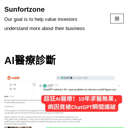
Sunfortzone
Skip
Our goal is to help value investors
to
understand more about their business
content
AI醫療診斷