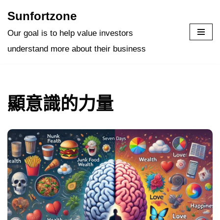
Sunfortzone
Skip
Our goal is to help value investors
to
understand more about their business
content
顯意識的力量