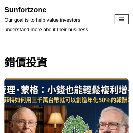
Sunfortzone
Skip
Our goal is to help value investors
to
understand more about their business
content
錯價投資