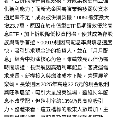
者。合併能提升資產規模、分散業務結構並強
化獲利能力；而新光金因壽險業務疲弱與資本
適足率不足，成為被併購契機。0050股東數大
增23.7萬，原因在於市值型ETF長期績效優於高
息ETF，加上拆股降低投資門檻，使其成為存股
族與新手首選。00919則因高配息率與填息速度
快，吸引追求現金流的投資人，並在「月月配
息」組合中扮演核心角色，雖績效亮眼但仍需
時間驗證。長榮航因高殖利率配息、客貨運需
求成長、新機投入與燃油成本下降，營運展望
樂觀。長榮則因2025年高達32.5元的現金股利
與旺季展望，吸引大量股東進場，雖維持年配
息不改季配，但殖利率約13%仍具高度吸引
力。整體來看，這五檔標的股東人數增加，主