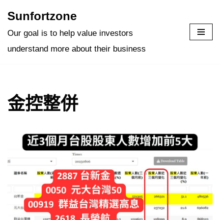
Sunfortzone
Skip
Our goal is to help value investors
to
understand more about their business
content
金控整併