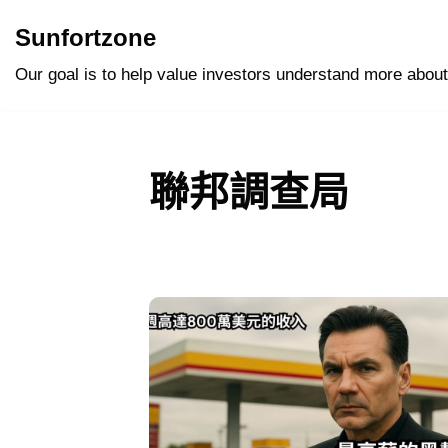
Sunfortzone
Skip
Our goal is to help value investors understand more about
to
content
聯邦調查局