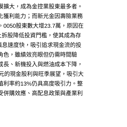
模擴大，成為金控業股東最多者。
化獲利能力；而新光金因壽險業務
050股東數大增23.7萬，原因在
加上拆股降低投資門檻，使其成為存
與填息速度快，吸引追求現金流的投
角色，雖績效亮眼但仍需時間驗
成長、新機投入與燃油成本下降，
.5元的現金股利與旺季展望，吸引大
殖利率約13%仍具高度吸引力。整
受併購效應、高配息政策與產業利