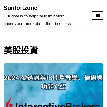
Sunfortzone
Skip
Our goal is to help value investors
to
understand more about their business
content
美股投資