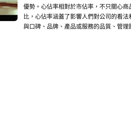
優勢。心佔率相對於市佔率，不只關心商
比，心佔率涵蓋了影響人們對公司的看法
與口碑、品牌、產品或服務的品質、管理