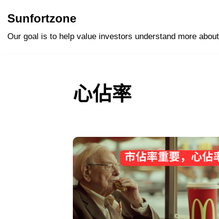
Sunfortzone
Skip
Our goal is to help value investors understand more about
to
content
心佔率