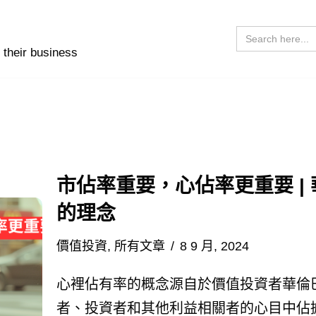
Search
for:
 their business
市佔率重要，心佔率更重要 |
的理念
價值投資
,
所有文章
8 9 月, 2024
心裡佔有率的概念源自於價值投資者華倫
者、投資者和其他利益相關者的心目中佔