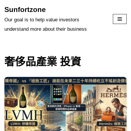
Sunfortzone
Skip
Our goal is to help value investors
to
understand more about their business
content
奢侈品產業 投資