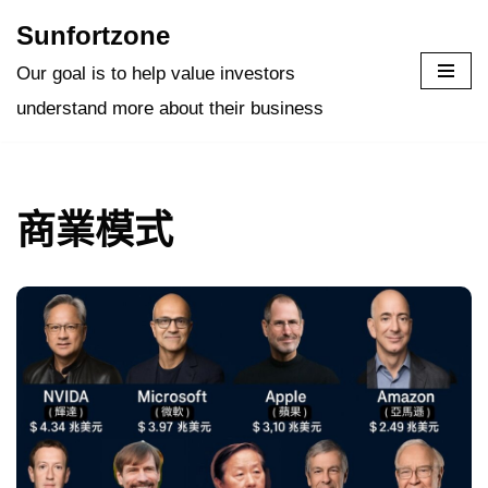
Sunfortzone
Skip
Our goal is to help value investors
to
understand more about their business
content
商業模式