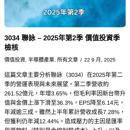
3034 聯詠 – 2025年第2季 價值投資季
檢核
價值投資
,
半導體產業
,
所有文章
22 9 月, 2025
這篇文章主要分析聯詠（3034）在2025年第二
季的營運表現與未來展望。第二季營收約
261.52億元，年增3.65%，但毛利率因新台幣升
值與金價上漲下滑至36.3%，EPS降至6.14元，
年減逾三成。雖然上半年累計營收成長7.28%，
但獲利仍年減12.44%。造成壓力的主因是匯率