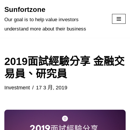
Sunfortzone
Skip
Our goal is to help value investors
to
understand more about their business
content
2019面試經驗分享 金融交
易員、研究員
Investment
17 3 月, 2019