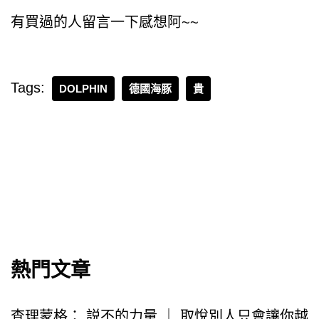
有買過的人留言一下感想阿~~
Tags:
DOLPHIN
德國海豚
貴
熱門文章
查理蒙格： 説不的力量 ｜ 取悅別人只會讓你越